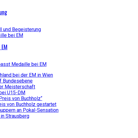
rung
ll und Begeisterung
i EM
passt Medaille bei EM
hland bei der EM in Wien
auf Bundesebene
er Meisterschaft
e bei U15-DM
Preis von Buchholz“
eis von Buchholz gestartet
uppern an Pokal-Sensation
in Strausberg