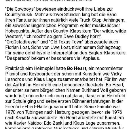
"Die Cowboys" bewiesen eindrucksvoll ihre Liebe zur
Countrymusik. Mehr als zwei Stunden lang bot die Band
ihren Fans, unter ihnen natürlich viele Truck-Stop-Anhängern,
ein abwechslungsreiches Programm voller musikalischer
Höhepunkte. Außer den Country-Klassikern "Der wilde, wilde
Westen", "Ich möcht' so gern Dave Dudley hör'n",
"Großstadtrevier" und "Old Texas Town" überzeugte auch
Florian Lost, Sohn von Uwe Lost, nicht nur am Schlagzeug.
Für seine gefühlsvolle Interpretation des Eagles-Klassikers
"Desperado" bekam er besonders viel Applaus.
Praktisch eim Heimspiel hatte
Bo Heart
, ein renommierter
Pianist und Keyboarder, der schon mit Künstlern wie Vicky
Leandros und Klaus Lage zusammenarbeitet hat. Für ihn war
der Auftritt in Heimfeld eine besondere Rückkehr: Bo Heart,
der unter seinem bürgerlichen Namen Burkhard Voll geboren
wurde ist, erinnerte sich noch gut daran, dass er in Heimfeld
zur Schule ging und seine ersten Bühnenerfahrungen in der
Friedrich-Ebert-Halle gesammelt hatte. Seine Familie war
1970 von Tübingen nach Harburg gezogen, bevor sie 1976
nach Kanada auswanderte. Bo Heart arbeitete mit Künstlern
wie Xavier Naidoo, Edo Zanki und Klaus Lage zusammen,
komponierte zahlreiche Musikstücke und schrieb Musik für