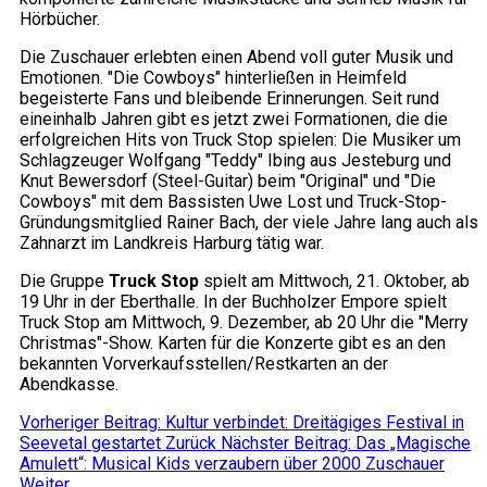
Hörbücher.
Die Zuschauer erlebten einen Abend voll guter Musik und
Emotionen. "Die Cowboys" hinterließen in Heimfeld
begeisterte Fans und bleibende Erinnerungen. Seit rund
eineinhalb Jahren gibt es jetzt zwei Formationen, die die
erfolgreichen Hits von Truck Stop spielen: Die Musiker um
Schlagzeuger Wolfgang "Teddy" Ibing aus Jesteburg und
Knut Bewersdorf (Steel-Guitar) beim "Original" und "Die
Cowboys" mit dem Bassisten Uwe Lost und Truck-Stop-
Gründungsmitglied Rainer Bach, der viele Jahre lang auch als
Zahnarzt im Landkreis Harburg tätig war.
Die Gruppe
Truck Stop
spielt am Mittwoch, 21. Oktober, ab
19 Uhr in der Eberthalle. In der Buchholzer Empore spielt
Truck Stop am Mittwoch, 9. Dezember, ab 20 Uhr die "Merry
Christmas"-Show. Karten für die Konzerte gibt es an den
bekannten Vorverkaufsstellen/Restkarten an der
Abendkasse.
Vorheriger Beitrag: Kultur verbindet: Dreitägiges Festival in
Seevetal gestartet
Zurück
Nächster Beitrag: Das „Magische
Amulett“: Musical Kids verzaubern über 2000 Zuschauer
Weiter