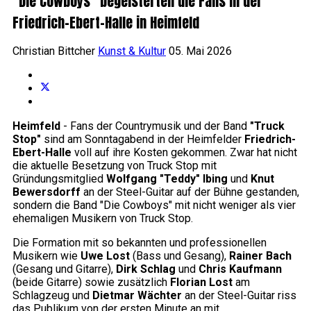
"Die Cowboys" begeisterten die Fans in der
Friedrich-Ebert-Halle in Heimfeld
Christian Bittcher
Kunst & Kultur
05. Mai 2026
Heimfeld
- Fans der Countrymusik und der Band
"Truck
Stop"
sind am Sonntagabend in der Heimfelder
Friedrich-
Ebert-Halle
voll auf ihre Kosten gekommen. Zwar hat nicht
die aktuelle Besetzung von Truck Stop mit
Gründungsmitglied
Wolfgang "Teddy" Ibing
und
Knut
Bewersdorff
an der Steel-Guitar auf der Bühne gestanden,
sondern die Band "Die Cowboys" mit nicht weniger als vier
ehemaligen Musikern von Truck Stop.
Die Formation mit so bekannten und professionellen
Musikern wie
Uwe Lost
(Bass und Gesang),
Rainer Bach
(Gesang und Gitarre),
Dirk Schlag
und
Chris Kaufmann
(beide Gitarre) sowie zusätzlich
Florian Lost
am
Schlagzeug und
Dietmar Wächter
an der Steel-Guitar riss
das Publikum von der ersten Minute an mit.